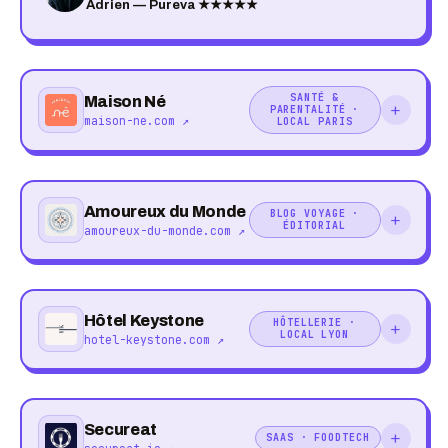
Adrien — Pureva ★★★★★
SANTÉ &
Maison Né
+
PARENTALITÉ ·
maison-ne.com ↗
LOCAL PARIS
Amoureux du Monde
BLOG VOYAGE ·
+
ÉDITORIAL
amoureux-du-monde.com ↗
Hôtel Keystone
HÔTELLERIE ·
+
LOCAL LYON
hotel-keystone.com ↗
Secureat
+
SAAS · FOODTECH