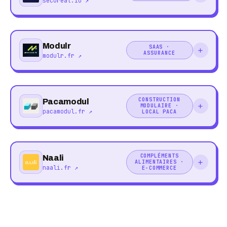
secureat.io ↗
Modulr
SAAS ·
+
ASSURANCE
modulr.fr ↗
CONSTRUCTION
Pacamodul
+
MODULAIRE ·
pacamodul.fr ↗
LOCAL PACA
COMPLÉMENTS
Naali
+
ALIMENTAIRES ·
naali.fr ↗
E-COMMERCE