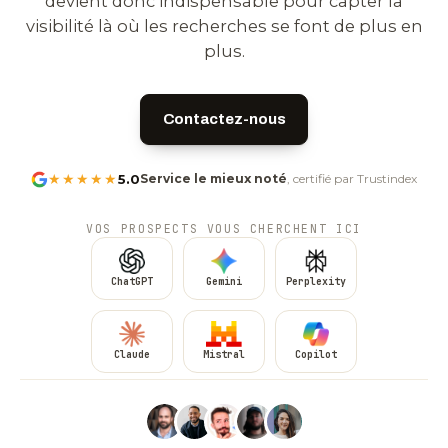
devient donc indispensable pour capter la
visibilité là où les recherches se font de plus en
plus.
Contactez-nous
★★★★★
5.0
Service le mieux noté
, certifié par Trustindex
VOS PROSPECTS VOUS CHERCHENT ICI
ChatGPT
Gemini
Perplexity
Claude
Mistral
Copilot